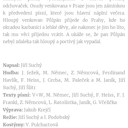
odrhovaček. Osudy venkovana v Praze jsou jen záminkou
k předvedení písní, které jsou hlavní náplní večera.
Hloupý venkovan Půlpán přijede do Prahy, kde ho
okradou karbaníci a lehké děvy, ale nakonec je jim ho líto,
tak mu věci přijedou vrátit. A ukáže se, že pan Půlpán
nebyl zdaleka tak hloupý a poctivý jak vypadal.
Napsal:
Jiří Suchý
Hudba:
J. Ježek, M. Němec, Z. Němcová, Ferdinand
Havlík, F. Heiss, J. Cerba, M. Paleček a M. Janík, Jiří
Suchý, Jiří Šlitr
Texty písní:
V+W, M. Němec, Jiří Suchý, F. Heiss, F. J.
Frankl, Z. Němcová, L. Ratolístka, Janík, G. Včelička
Výprava:
Jakub Krejčí
Režie:
Jiří Suchý a I. Podobský
Kostýmy:
V. Pulchartová