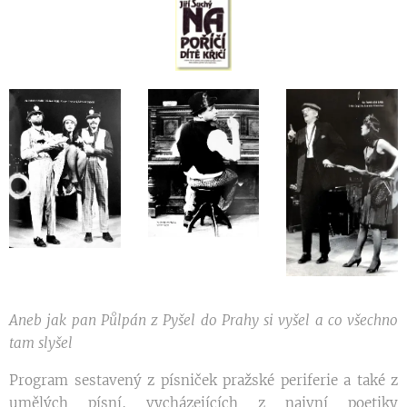
Aneb jak pan Půlpán z Pyšel do Prahy si vyšel a co všechno
tam slyšel
Program sestavený z písniček pražské periferie a také z
umělých písní, vycházejících z naivní poetiky