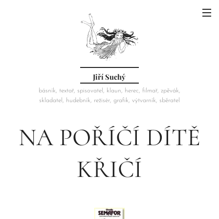
Jiří Suchý
básník, textař, spisovatel, klaun, herec, filmař, zpěvák,
skladatel, hudebník, režisér, grafik, výtvarník, sběratel
NA POŘÍČÍ DÍTĚ
KŘIČÍ