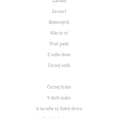
Záhada
Za nocí
Bezesných
Kdo to ví
Proč padá
Z nebe dnes
Černej sníh
Černej šrám
V duši mám
A na tebe ty Slávy dcero