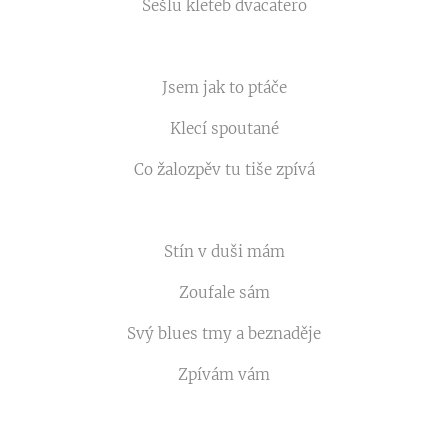
Sešlu kleteb dvacatero
Jsem jak to ptáče
Klecí spoutané
Co žalozpěv tu tiše zpívá
Stín v duši mám
Zoufale sám
Svý blues tmy a beznaděje
Zpívám vám