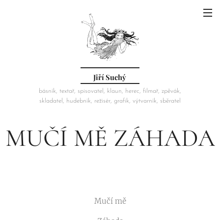
Jiří Suchý
básník, textař, spisovatel, klaun, herec, filmař, zpěvák,
skladatel, hudebník, režisér, grafik, výtvarník, sběratel
MUČÍ MĚ ZÁHADA
Mučí mě