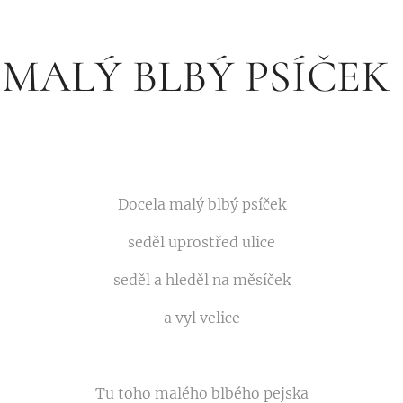
MALÝ BLBÝ PSÍČEK
Docela malý blbý psíček
seděl uprostřed ulice
seděl a hleděl na měsíček
a vyl velice
Tu toho malého blbého pejska