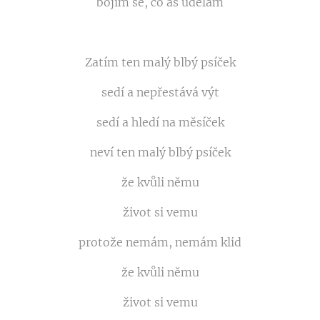
bojím se, co as udělám
Zatím ten malý blbý psíček
sedí a nepřestává výt
sedí a hledí na měsíček
neví ten malý blbý psíček
že kvůli němu
život si vemu
protože nemám, nemám klid
že kvůli němu
život si vemu