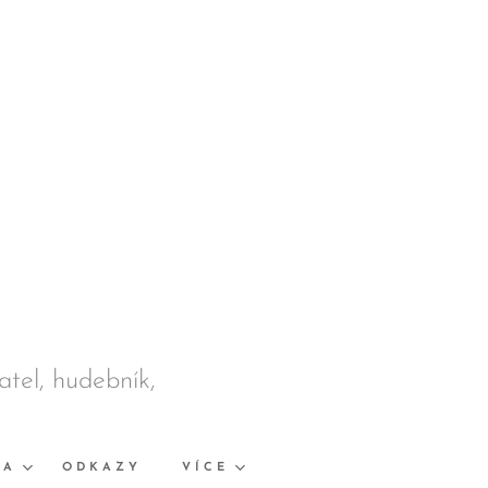
datel, hudebník,
KA
ODKAZY
VÍCE