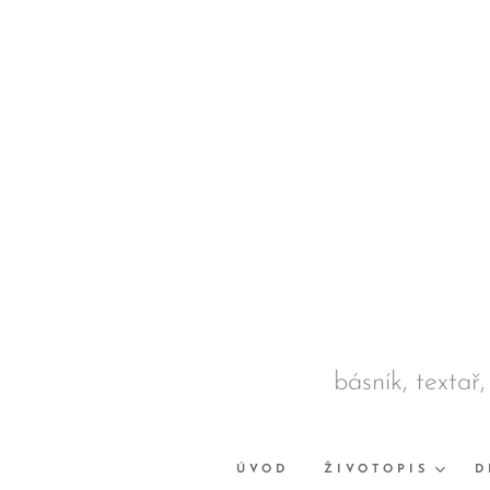
básník, textař,
ÚVOD
ŽIVOTOPIS
D