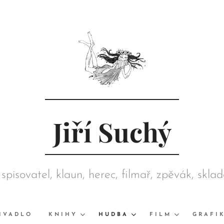
Jiří Suchý
 spisovatel, klaun, herec, filmař, zpěvák, skla
režisér, grafik, výtvarník, sběratel
IVADLO
KNIHY
HUDBA
FILM
GRAFI