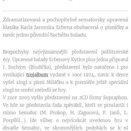
Zdramatizovaná a pochopitelně semaforsky upravená
klasika Karla Jaromíra Erbena obohacená o písničky a
navíc jednu původní Suchého baladu.
Bezpochyby nejvýznamnější představení pošlitrovské
éry. Upravené balady Erbenovy Kytice plus jedna připsaná
J. Suchým (Bludička), představení bylo natočeno i pro
vynikající
trojalbum
vydané v roce 1974, navíc k desce
vyšel singl s písní Miláčku a k premiéře ještě speciální
singl se směsí melodií ze hry.
V roce 2005 vyšlo představení na 2CD firmy Supraphon.
Ve hře se představila řada zpěváků, kteří se proslavili i
mimo Semafor (M. Prokop, H. Zagorová, P. Janů, L.
Pospíšil...). Jde vůbec o nejvícekrát uvedenou hru v
divadle Semafor, ve skromnějších podobách se k ní