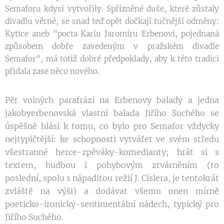
Semaforu kdysi vytvořily. Spřízněné duše, které zůstaly
divadlu věrné, se snad teď opět dočkají tučnější odměny:
Kytice aneb "pocta Karlu Jaromíru Erbenovi, pojednaná
způsobem dobře zavedeným v pražském divadle
Semafor", má totiž dobré předpoklady, aby k této tradici
přidala zase něco nového.
Pět volných parafrází na Erbenovy balady a jedna
jakobyerbenovská vlastní balada Jiřího Suchého se
úspěšně hlásí k tomu, co bylo pro Semafor vždycky
nejtypičtější: ke schopnosti vytvářet ve svém středu
všestranné herce-zpěváky-komedianty; hrát si s
textem, hudbou i pohybovým ztvárněním (to
poslední, spolu s nápaditou režií J. Císlera, je tentokrát
zvláště na výši) a dodávat všemu onen mírně
poeticko-ironicky-sentimentální nádech, typický pro
Jiřího Suchého.