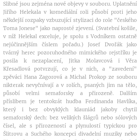
Slibné jsou zejména nové objevy v souboru. Uplatnění
Jiřího Helekala v komediální roli působí proti jeho
někdejší rozpaky vzbuzující stylizaci do role "českého
Toma Jonese" jako naprosté zjevení. (Svatební košile,
v níž Helekal exceluje, je spolu s Vodníkem ostatně
nejúčinnějším číslem pořadu.) Josef Dvořák jako
tvárný herec pozoruhodného mimického rejstříku je
posila k nezaplacení, Jitka Molavcová i Věra
Křesadlová potvrzují, co je v nich, a "zavedení"
zpěváci Hana Zagorová a Michal Prokop ze souboru
nikterak nevyčnívají a v rolích, psaných jim na tělo,
působí velmi semaforsky a přirozeně. Dalším
příslibem je tentokrát hudba Ferdinanda Havlíka,
který i bez obvyklých klauniád jakoby chytil
semaforský dech: bez velikých šlágrů nebo sólových
čísel, ale s přirozeností a plynulostí typickou pro
Šlitrovu a Suchého koncepci divadelní muziky nebo