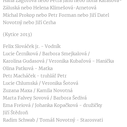
Hana Zagorová nebo Petra Janů nebo Ilona Karasová-
Záluská nebo Helena Klimešová-Arnetová
Michal Prokop nebo Petr Forman nebo Jiří Datel
Novotný nebo Jiří Cerha
(Kytice 2013)
Felix Slováček jr. - Vodník
Lucie Černíková / Barbora Smejkalová /
Karolina Gudasová / Veronika Kubařová - Hanička
Olina Patková - Matka
Petr Macháček - truhlář Petr
Lucie Chlumská / Veronika Šotová
Zuzana Maxa / Kamila Novotná
Marta Falvey Sovová / Barbora Šedivá
Ema Freiová / Johanka Kopačková - družičky
Jiří Štědroň
Radim Schwab / Tomáš Novotný - Starosvati