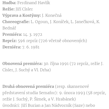
Hudba:
Ferdinand Havlík
Režie:
Jiří Císler
Výprava a
Kostýmy:
J. Konečná
Choreografie:
L. Ogoun, J. Koníček, L. Janečková, K.
Bednář
Premiéra:
14. 3. 1972
Repríz:
596 repríz (726 včetně obnovených)
Derniéra:
7. 6. 1981
Obnovená premiéra:
30. října 1991 (72 repríz, režie J.
Císler, J. Suchý a Vl. Drha)
Druhá obnovená premiéra
(resp. skansenové
představení studia Semafor): 9. února 1993 (58 repríz,
režie J. Suchý, P. Šimek, a V. Hrabánek)
úvodníci: Jiří Burian a Jan Nádvorník (Saze) nebo