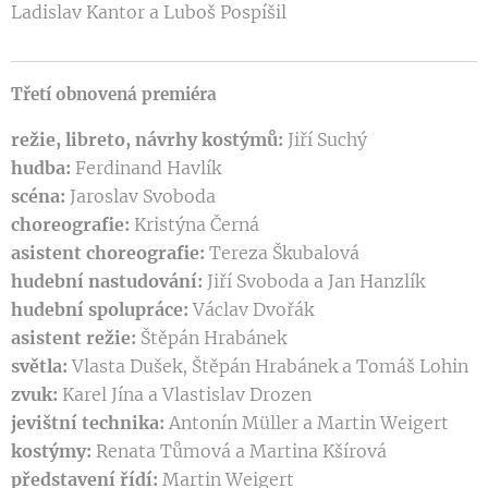
Ladislav Kantor a Luboš Pospíšil
Třetí obnovená premiéra
režie, libreto, návrhy kostýmů:
Jiří Suchý
hudba:
Ferdinand Havlík
scéna:
Jaroslav Svoboda
choreografie:
Kristýna Černá
asistent choreografie:
Tereza Škubalová
hudební nastudování:
Jiří Svoboda a Jan Hanzlík
hudební spolupráce:
Václav Dvořák
asistent režie:
Štěpán Hrabánek
světla:
Vlasta Dušek, Štěpán Hrabánek a Tomáš Lohin
zvuk:
Karel Jína a Vlastislav Drozen
jevištní technika:
Antonín Müller a Martin Weigert
kostýmy:
Renata Tůmová a Martina Kšírová
představení řídí:
Martin Weigert