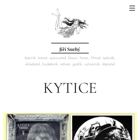
Jiří Suchý
básník, textař, spisovatel, klaun, herec, filmař, zpěvák,
skladatel, hudebník, režisér, grafik, výtvarník, sběratel
KYTICE