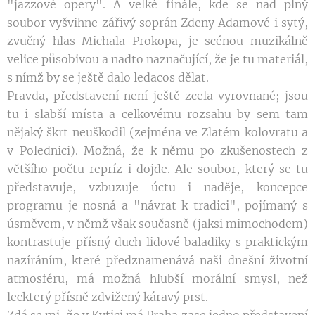
"jazzové opery". A velké finále, kde se nad plný
soubor vyšvihne zářivý soprán Zdeny Adamové i sytý,
zvučný hlas Michala Prokopa, je scénou muzikálně
velice působivou a nadto naznačující, že je tu materiál,
s nímž by se ještě dalo ledacos dělat.
Pravda, představení není ještě zcela vyrovnané; jsou
tu i slabší místa a celkovému rozsahu by sem tam
nějaký škrt neuškodil (zejména ve Zlatém kolovratu a
v Polednici). Možná, že k němu po zkušenostech z
většího počtu repríz i dojde. Ale soubor, který se tu
představuje, vzbuzuje úctu i naděje, koncepce
programu je nosná a "návrat k tradici", pojímaný s
úsměvem, v němž však současně (jaksi mimochodem)
kontrastuje přísný duch lidové baladiky s praktickým
nazíráním, které předznamenává naši dnešní životní
atmosféru, má možná hlubší morální smysl, než
leckterý přísně zdvižený káravý prst.