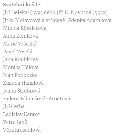
Svatební košile:
Jiří Helekal (37x) nebo Jiří D. Novotný (553x)
Jitka Molavcová a střídavě: Zdenka Adámková
Milena Rösslerová
Anna Zemková
Marie Vršecká
Pavel Veselý
Jana Koubková
Monika Hálová
Ivan Podobský
Zuzana Hanzlová
Ivana Štrébrová
Helena Klimešová-Arnetová
Jiří Cerha
Ladislav Kantor
Petra Janů
Věra křesadlová