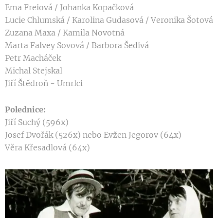
Ema Freiová / Johanka Kopačková
Lucie Chlumská / Karolina Gudasová / Veronika Šotová
Zuzana Maxa / Kamila Novotná
Marta Falvey Sovová / Barbora Šedivá
Petr Macháček
Michal Stejskal
Jiří Štědroň - Umrlci
Polednice:
Jiří Suchý (596x)
Josef Dvořák (526x) nebo Evžen Jegorov (64x)
Věra Křesadlová (64x)