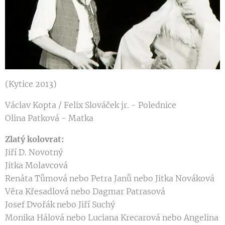
(Kytice 2013)
Václav Kopta / Felix Slováček jr. - Polednice
Olina Patková - Matka
Zlatý kolovrat:
Jiří D. Novotný
Jitka Molavcová
Renáta Tůmová nebo Petra Janů nebo Jitka Nováková
Věra Křesadlová nebo Dagmar Patrasová
Josef Dvořák nebo Jiří Suchý
Monika Hálová nebo Luciana Krecarová nebo Angelina