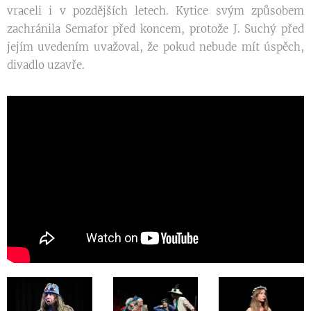
vraceli i v pozdějších letech. Kytice svým způsobem
zachránila Semafor před koncem, protože J. Suchý před
jejím uvedením uvažoval, že pokud nebude mít úspěch,
divadlo uzavře.