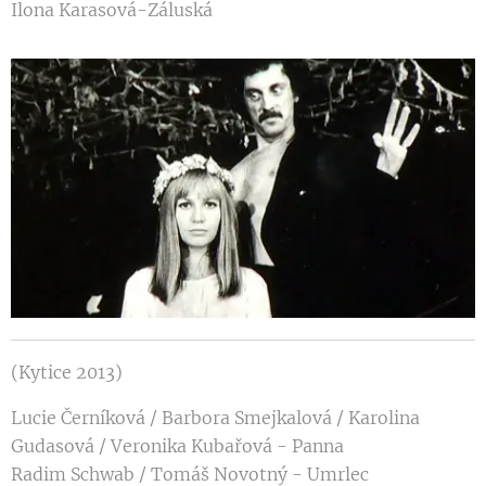
Ilona Karasová-Záluská
(Kytice 2013)
Lucie Černíková / Barbora Smejkalová / Karolina
Gudasová / Veronika Kubařová - Panna
Radim Schwab / Tomáš Novotný - Umrlec