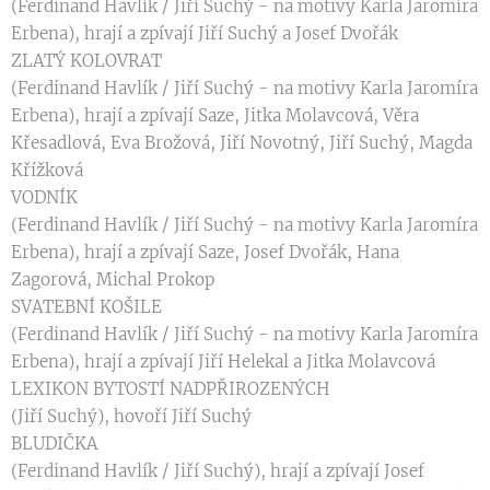
(Ferdinand Havlík / Jiří Suchý - na motivy Karla Jaromíra
Erbena), hrají a zpívají Jiří Suchý a Josef Dvořák
ZLATÝ KOLOVRAT
(Ferdinand Havlík / Jiří Suchý - na motivy Karla Jaromíra
Erbena), hrají a zpívají Saze, Jitka Molavcová, Věra
Křesadlová, Eva Brožová, Jiří Novotný, Jiří Suchý, Magda
Křížková
VODNÍK
(Ferdinand Havlík / Jiří Suchý - na motivy Karla Jaromíra
Erbena), hrají a zpívají Saze, Josef Dvořák, Hana
Zagorová, Michal Prokop
SVATEBNÍ KOŠILE
(Ferdinand Havlík / Jiří Suchý - na motivy Karla Jaromíra
Erbena), hrají a zpívají Jiří Helekal a Jitka Molavcová
LEXIKON BYTOSTÍ NADPŘIROZENÝCH
(Jiří Suchý), hovoří Jiří Suchý
BLUDIČKA
(Ferdinand Havlík / Jiří Suchý), hrají a zpívají Josef