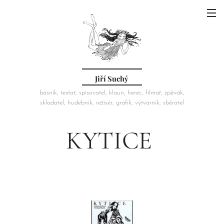
Jiří Suchý
básník, textař, spisovatel, klaun, herec, filmař, zpěvák,
skladatel, hudebník, režisér, grafik, výtvarník, sběratel
KYTICE