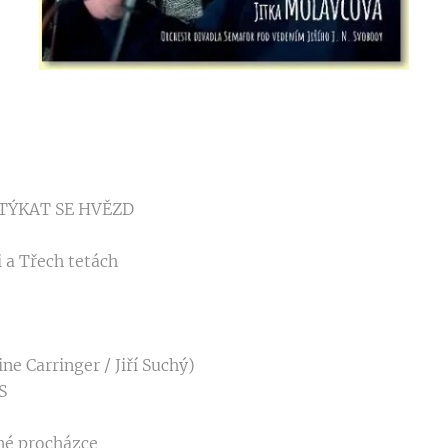
OTÝKAT SE HVĚZD
vi a Třech tetách
ne Carringer / Jiří Suchý)
S
ené procházce