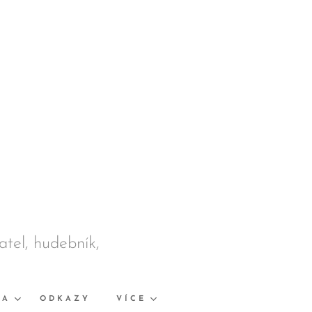
datel, hudebník,
KA
ODKAZY
VÍCE