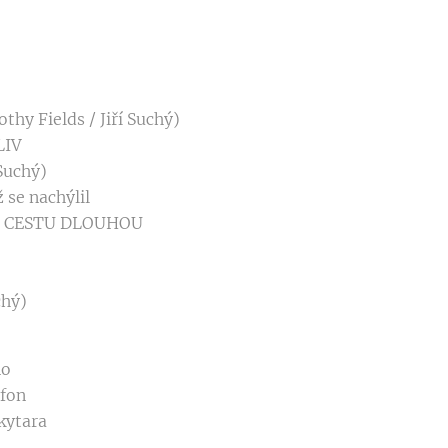
hy Fields / Jiří Suchý)
LIV
 Suchý)
ž se nachýlil
U CESTU DLOUHOU
chý)
no
ofon
kytara