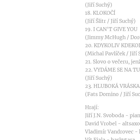
(Jiří Suchý)
18. KLOKOČÍ
(Jiří Šlitr / Jiří Suchý)
19. I CAN'T GIVE YOU
(Jimmy McHugh / Dorot
20. KDYKOLIV KDEKO
(Michal Pavlíček / Jiří
21. Slovo o večeru, jen
22. VYDÁME SE NA T
(Jiří Suchý)
23. HLUBOKÁ VRÁSKA
(Fats Domino / Jiří Su
Hrají:
Jiří J.N. Svoboda - pia
David Vrobel - altsax
Vladimír Vandrovec - 
Vít Fiala - baskytara