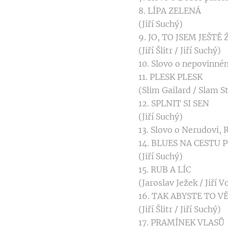
8. LÍPA ZELENÁ
(Jiří Suchý)
9. JO, TO JSEM JEŠTĚ 
(Jiří Šlitr / Jiří Suchý)
10. Slovo o nepovinné
11. PLESK PLESK
(Slim Gailard / Slam S
12. SPLNIT SI SEN
(Jiří Suchý)
13. Slovo o Nerudovi, 
14. BLUES NA CESTU 
(Jiří Suchý)
15. RUB A LÍC
(Jaroslav Ježek / Jiří 
16. TAK ABYSTE TO V
(Jiří Šlitr / Jiří Suchý)
17. PRAMÍNEK VLASŮ