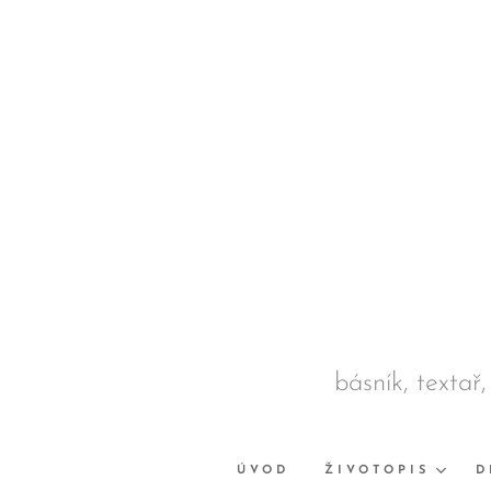
básník, textař,
ÚVOD
ŽIVOTOPIS
D