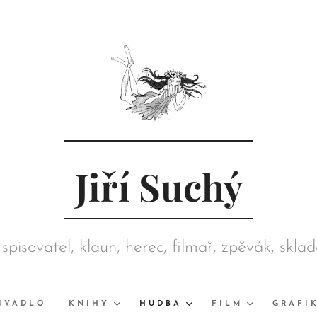
Jiří Suchý
 spisovatel, klaun, herec, filmař, zpěvák, skla
režisér, grafik, výtvarník, sběratel
IVADLO
KNIHY
HUDBA
FILM
GRAFI