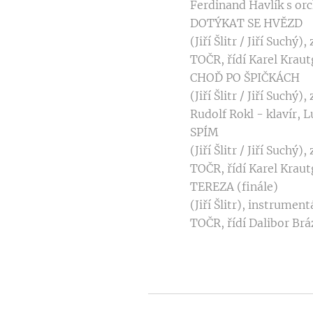
Ferdinand Havlík s or
DOTÝKAT SE HVĚZD
(Jiří Šlitr / Jiří Suchý
TOČR, řídí Karel Kraut
CHOĎ PO ŠPIČKÁCH
(Jiří Šlitr / Jiří Such
Rudolf Rokl - klavír, 
SPÍM
(Jiří Šlitr / Jiří Suchý)
TOČR, řídí Karel Kraut
TEREZA (finále)
(Jiří Šlitr), instrument
TOČR, řídí Dalibor Br