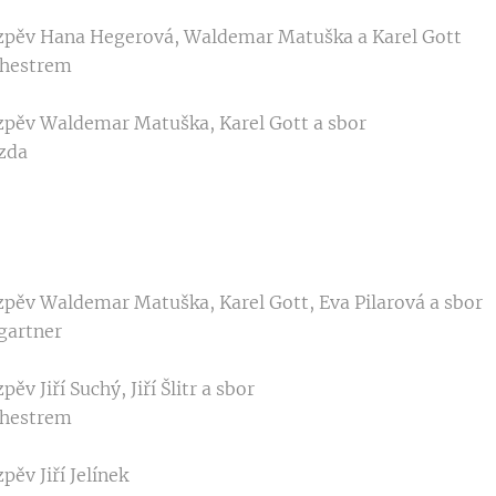
hý), zpěv Hana Hegerová, Waldemar Matuška a Karel Gott
chestrem
ý), zpěv Waldemar Matuška, Karel Gott a sbor
ázda
ý), zpěv Waldemar Matuška, Karel Gott, Eva Pilarová a sbor
gartner
 zpěv Jiří Suchý, Jiří Šlitr a sbor
chestrem
 zpěv Jiří Jelínek