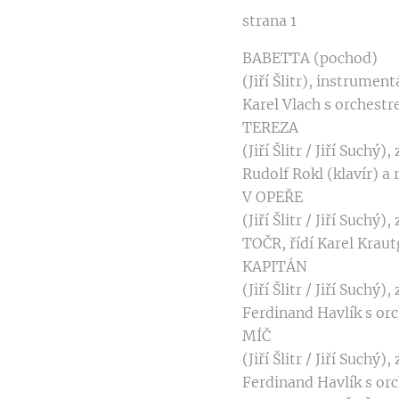
strana 1
BABETTA (pochod)
(Jiří Šlitr), instrument
Karel Vlach s orchest
TEREZA
(Jiří Šlitr / Jiří Such
Rudolf Rokl (klavír) a
V OPEŘE
(Jiří Šlitr / Jiří Suc
TOČR, řídí Karel Kraut
KAPITÁN
(Jiří Šlitr / Jiří Suchý
Ferdinand Havlík s or
MÍČ
(Jiří Šlitr / Jiří Suchý)
Ferdinand Havlík s or