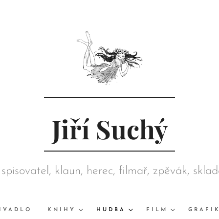
Jiří Suchý
 spisovatel, klaun, herec, filmař, zpěvák, skla
režisér, grafik, výtvarník, sběratel
IVADLO
KNIHY
HUDBA
FILM
GRAFI