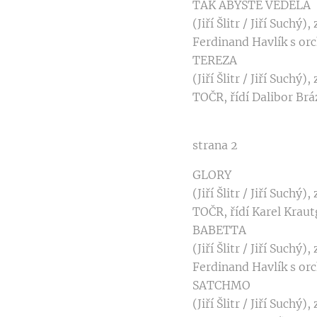
TAK ABYSTE VĚDĚLA
(Jiří Šlitr / Jiří Suc
Ferdinand Havlík s or
TEREZA
(Jiří Šlitr / Jiří Such
TOČR, řídí Dalibor Br
strana 2
GLORY
(Jiří Šlitr / Jiří Such
TOČR, řídí Karel Kraut
BABETTA
(Jiří Šlitr / Jiří Suchý),
Ferdinand Havlík s or
SATCHMO
(Jiří Šlitr / Jiří Suchý),