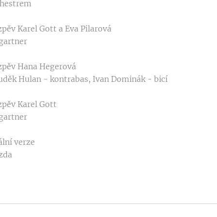
chestrem
), zpěv Karel Gott a Eva Pilarová
gartner
ý), zpěv Hana Hegerová
Luděk Hulan - kontrabas, Ivan Dominák - bicí
, zpěv Karel Gott
gartner
ální verze
ázda