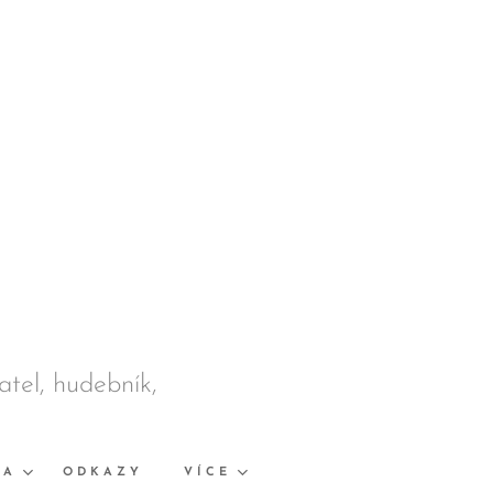
datel, hudebník,
KA
ODKAZY
VÍCE