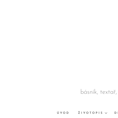
básník, textař,
ÚVOD
ŽIVOTOPIS
D