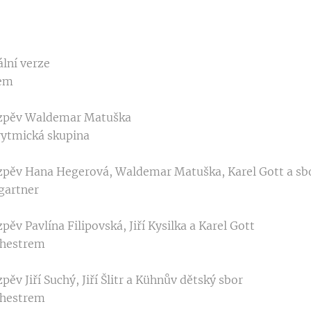
ální verze
rem
ý), zpěv Waldemar Matuška
 rytmická skupina
hý), zpěv Hana Hegerová, Waldemar Matuška, Karel Gott a sb
gartner
), zpěv Pavlína Filipovská, Jiří Kysilka a Karel Gott
chestrem
, zpěv Jiří Suchý, Jiří Šlitr a Kühnův dětský sbor
chestrem