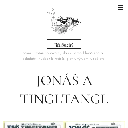
Jiří Suchý
básník, textař, spisovatel, klaun, herec, filmař, zpěvák,
skladatel, hudebník, režisér, grafik, výtvarník, sběratel
JONÁŠ A
TINGLTANGL