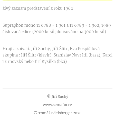
živý záznam představení z roku 1962
Supraphon mono 11 0788 - 1 901 a 11 0789 - 1 902, 1989
číslovaná edice (2000 kusů, dolisováno na 3000 kusů)
Hrají a zpívají: Jiří Suchý, Jiří Šlitr, Eva Pospíšilová
skupina : Jiří Šlitr (klavír), Stanislav Navrátil (basa), Karel
Turnovský nebo Jiří Kysilka (bicí)
© Jiří Suchý
www.semafor.cz
© Tomáš Edelsberger 2020