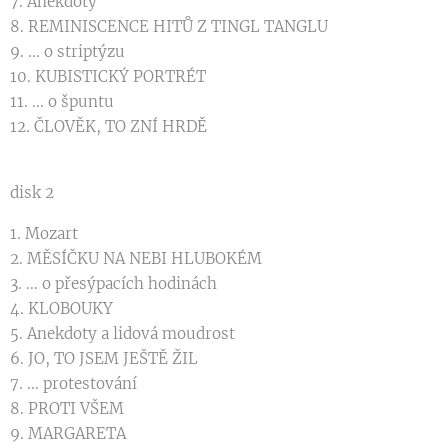
7. Anekdoty
8. REMINISCENCE HITŮ Z TINGL TANGLU
9. ... o striptýzu
10. KUBISTICKÝ PORTRÉT
11. ... o špuntu
12. ČLOVĚK, TO ZNÍ HRDĚ
disk 2
1. Mozart
2. MĚSÍČKU NA NEBI HLUBOKÉM
3. ... o přesýpacích hodinách
4. KLOBOUKY
5. Anekdoty a lidová moudrost
6. JO, TO JSEM JEŠTĚ ŽIL
7. ... protestování
8. PROTI VŠEM
9. MARGARETA