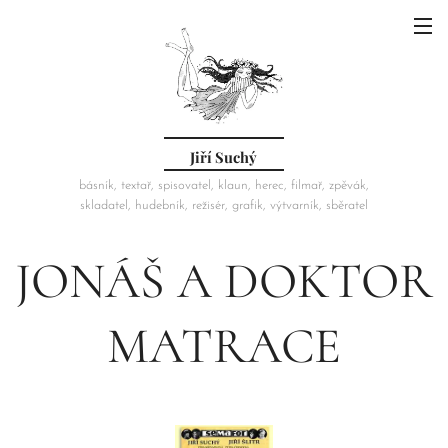
Jiří Suchý
básník, textař, spisovatel, klaun, herec, filmař, zpěvák,
skladatel, hudebník, režisér, grafik, výtvarník, sběratel
JONÁŠ A DOKTOR
MATRACE