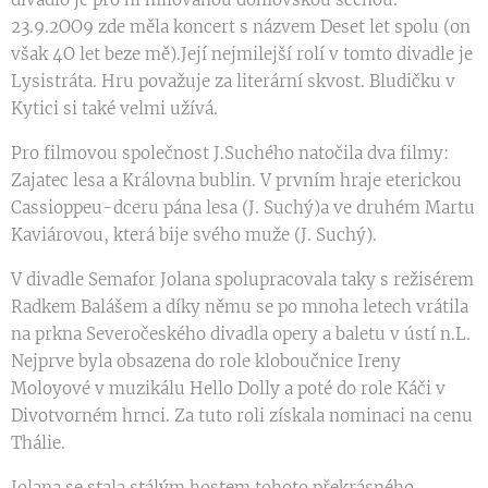
23.9.2OO9 zde měla koncert s názvem Deset let spolu (on
však 4O let beze mě).Její nejmilejší rolí v tomto divadle je
Lysistráta. Hru považuje za literární skvost. Bludičku v
Kytici si také velmi užívá.
Pro filmovou společnost J.Suchého natočila dva filmy:
Zajatec lesa a Královna bublin. V prvním hraje eterickou
Cassioppeu-dceru pána lesa (J. Suchý)a ve druhém Martu
Kaviárovou, která bije svého muže (J. Suchý).
V divadle Semafor Jolana spolupracovala taky s režisérem
Radkem Balášem a díky němu se po mnoha letech vrátila
na prkna Severočeského divadla opery a baletu v ústí n.L.
Nejprve byla obsazena do role kloboučnice Ireny
Moloyové v muzikálu Hello Dolly a poté do role Káči v
Divotvorném hrnci. Za tuto roli získala nominaci na cenu
Thálie.
Jolana se stala stálým hostem tohoto překrásného