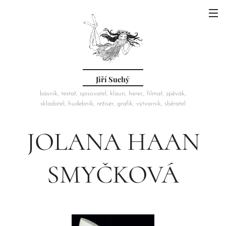
Jiří Suchý
básník, textař, spisovatel, klaun, herec, filmař, zpěvák,
skladatel, hudebník, režisér, grafik, výtvarník, sběratel
JOLANA HAAN
SMYČKOVÁ