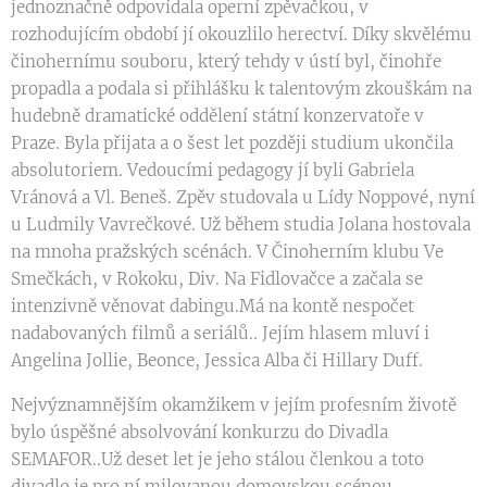
jednoznačně odpovídala operní zpěvačkou, v
rozhodujícím období jí okouzlilo herectví. Díky skvělému
činohernímu souboru, který tehdy v ústí byl, činohře
propadla a podala si přihlášku k talentovým zkouškám na
hudebně dramatické oddělení státní konzervatoře v
Praze. Byla přijata a o šest let později studium ukončila
absolutoriem. Vedoucími pedagogy jí byli Gabriela
Vránová a Vl. Beneš. Zpěv studovala u Lídy Noppové, nyní
u Ludmily Vavrečkové. Už během studia Jolana hostovala
na mnoha pražských scénách. V Činoherním klubu Ve
Smečkách, v Rokoku, Div. Na Fidlovačce a začala se
intenzivně věnovat dabingu.Má na kontě nespočet
nadabovaných filmů a seriálů.. Jejím hlasem mluví i
Angelina Jollie, Beonce, Jessica Alba či Hillary Duff.
Nejvýznamnějším okamžikem v jejím profesním životě
bylo úspěšné absolvování konkurzu do Divadla
SEMAFOR..Už deset let je jeho stálou členkou a toto
divadlo je pro ní milovanou domovskou scénou.