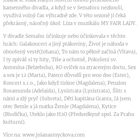
kamenného divadla, a když se v Semaforu nezkouší,
využívá volný čas výhradně zde. V této sezoně jí čeká
překrásný, náročný úkol: Líza v muzikálu MY FAIR LADY.
V divadle Semafor účinkuje nebo účinkovala v těchto
hrách: Galakoncert a jiný ptákoviny, Život je náhoda v
obnošený vestě(Johana), To nám to pěkně začíná (Vltava),
I ty zpíváš si ty hity, Tiše a ochotně, Pokušení sv.
Antonína (Belzebuba), 8O svíček na ztraceným dortu, Sex
a sex je 12 (Marta), Patero důvodů pro woo doo (Ester),
Koncert s.r.o., Jako když tiskne (Magdalena), Penzion
Rosamunda (Adelaida), Lysistrata (Lysistrata), Šlitr s
námi a zlý pryč (Subreta), Děti kapitána Granta, Já jsem
otec Bemle a já matka Žemle (Magdalena), Kytice
(Bludička), Uteklo jako H2O (Předsedkyně spol. Za Prahu
kulturní).
Více na: www.jolanasmyckova.com