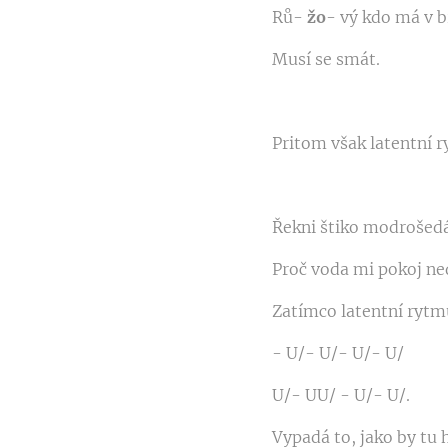
Rů-
žo
- vý kdo má v b
Musí se smát.
Pritom však latentní 
Řekni štiko modrošed
Proč voda mi pokoj ne
Zatímco latentní rytmu
- U/- U/- U/- U/
U/- UU/ - U/- U/.
Vypadá to, jako by tu