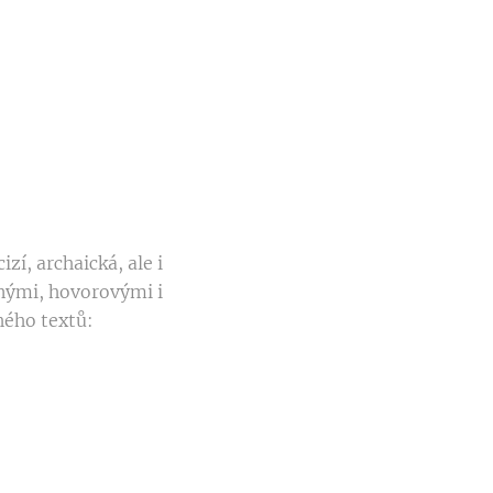
zí, archaická, ale i
cnými, hovorovými i
hého textů: