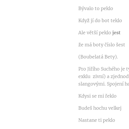
Bývalo to peklo
Když jí do bot teklo
Ale větší peklo
jest
že má boty číslo šest
(Boubelatá Bety).
Pro Jiřího Suchého je t
exklu ­ zivní) a zjed
slangovými. Spojení h
Kdysi se mi řeklo
Budeš hochu velkej
Nastane ti peklo