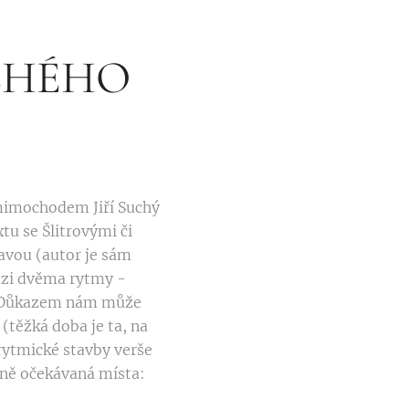
UCHÉHO
(mimochodem Jiří Suchý
tu se Šlitrovými či
avou (autor je sám
mezi dvěma rytmy -
j. Důkazem nám může
(těžká doba je ta, na
rytmické stavby verše
éně očekávaná místa: