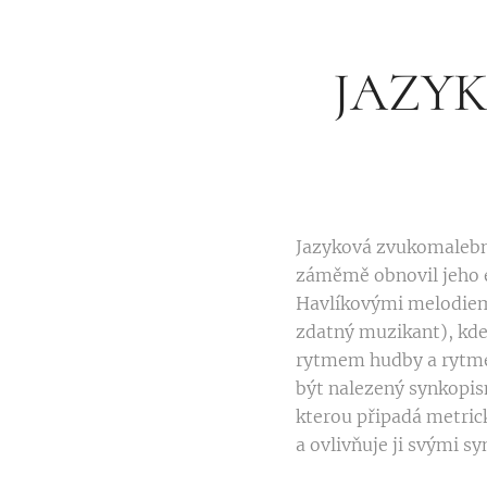
JAZYK
Jazyková zvukomalebno
záměmě obnovil jeho ep
Havlíkovými melodiemi.
zdatný muzikant), kde 
rytmem hudby a rytmem
být nalezený synkopism
kterou připadá metric
a ovlivňuje ji svými 