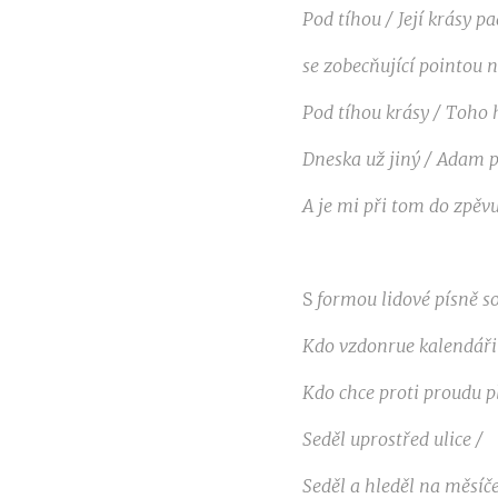
Pod tíhou /
Její
krásy pa
se zobecňující
pointou
n
Pod tíhou
krásy /
Toho 
Dneska
už jiný / Adam 
A
je mi
při tom do zpěv
S
formou
lidové písně
s
Kdo
vzdonrue
kalendáři
Kdo
chce
proti proudu
p
Seděl uprostřed ulice /
Seděl a hleděl na
měsíč