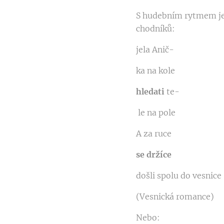
S hudebním rytmem je s
chodníků:
jela Anič­-
ka na kole
hledati
te-
le na pole
A za ruce
se držíce
došli spolu do vesnice
(Vesnická romance)
Nebo: