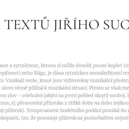
 TEXTŮ JIŘÍHO S
st a rytmičnost, kterou si může dovolit pouze kuplet 
ičnost) nebo šlágr, je dána ryt­mickou sounáležitostí tex
 Vznikají verše, které jsou vyživovány muzi­kální předst
slovo věrně přilíná k muzikální situaci. Přesto se však 
 slov - ode­hrává jakýsi na první pohled skrytý soubo
us, tj. přesouvání přízvuku z těžké doby na dobu lehkou 
ký přízvuk). Temperament hudebního podání proniká do 
synkopami, tzn. že posunuje přízvuk na poslucha­čem nejm