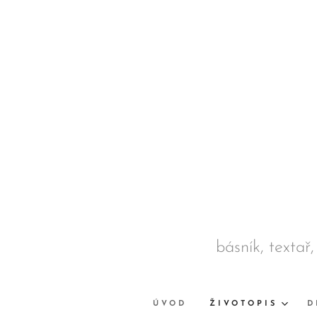
básník, textař,
ÚVOD
ŽIVOTOPIS
D