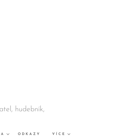
datel, hudebník,
KA
ODKAZY
VÍCE