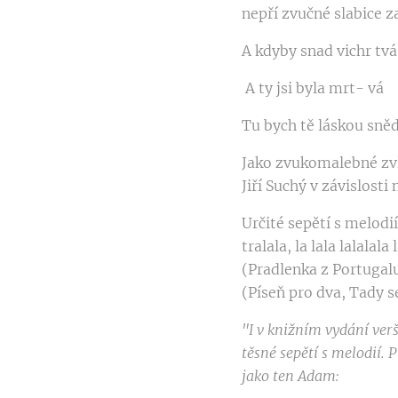
nepří­ zvučné slabice
A kdyby snad vichr tv
A ty jsi byla mrt- vá
Tu bych tě láskou sněd
Jako zvukomalebné zvl
Jiří Suchý v závislosti n
Určité sepětí s melodií
tralala, la lala lalala
(Pradlenka z Portugalu
(Píseň pro dva, Tady se
"I v
knižním vydání ver
těsné
sepětí
s melodií
.
P
jako ten Adam: