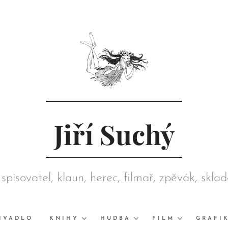
Jiří Suchý
 spisovatel, klaun, herec, filmař, zpěvák, skla
režisér, grafik, výtvarník, sběratel
IVADLO
KNIHY
HUDBA
FILM
GRAFI