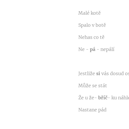
Malé kotě
Spalo v botě
Nehas co tě
Ne -
pá
- nepálí
Jestliže
si
vás dosud o
Může se stát
Že u že-
bříč
- ku náhl
Nastane pád