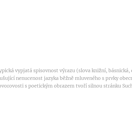
ypická vypjatá spisovnost výrazu (slova knižní, básnická, ci
nodušující nenucenost jazyka běžně mluveného s prvky obe
ovorovosti s poetickým obrazem tvoří silnou stránku Suc