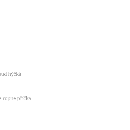
sud hýčká
e rupne příčka