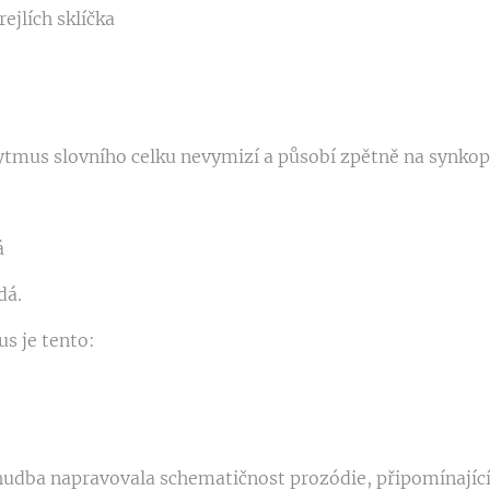
rejlích sklíčka
rytmus slovního celku nevymizí a působí zpětně na synko
á
dá.
s je tento:
 hudba napravovala schematič­nost prozódie, připomínají