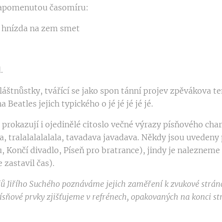
 zapomenutou časomíru:
á hnízda na zem smet
.
áštnůstky, tvářící se jako spon­ tánní projev zpěvákova 
a Beatles jejich typického o jé jé jé jé jé.
 prokazují i ojedinělé citoslo­ večné výrazy písňového char
la la, tralalalalalala, tavadava javadava. Někdy jsou uveden
, Končí divadlo, Píseň pro bratrance), jindy je nalezneme
 zastavil čas).
šů Jiřího Suchého
poznáváme
jejich
zaměření k zvukové strá
ísňové
prvky zjišťujeme v refré
nech, opakovaných
na
konci
st