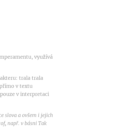
temperamentu, využívá
akteru: trala trala
y přímo v textu
 pouze v interpretaci
nce
slova a
ovšem
i jejic
h
rof,
např.
v básni
Tak