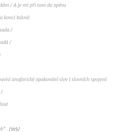
dám / A je
mi
při tom
do
zpěvu
a konci básně:
hada /
padá /
u
ouvisí anaforické opakování slov
i
slovních
spojení:
 /
lout
ek
"
.
/
115
/