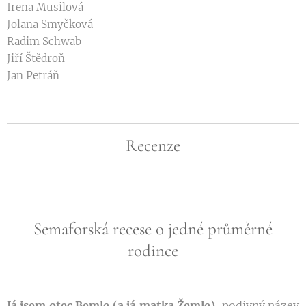
Irena Musilová
Jolana Smyčková
Radim Schwab
Jiří Štědroň
Jan Petráň
Recenze
Semaforská recese o jedné průměrné
rodince
Já jsem otec Bemle (a já matka Žemle)
, podivný název