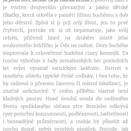
je tvořen dvojverším převzatým z jakési dětské
říkačky, která utkvěla v paměti Jiřímu Suchému z dob
jeho dětství. Zpívá si ji prý celý život, jen to prvé
čtyřverší, protože víc si už nepamatuje, jako svůj
refrén, přičemž hned na druhém místě jeho
soukromého žebříčku je Óda na radost. Dnes Suchého
inspirovala k celovečerní hudební crazy komedii. Ta
trochu vybočuje z řady semaforských her posledních
let svým výrazně satirickým laděním. Portrét v
mnohém ohledu typické české rodinky, i bez toho, že
by usiloval o přesnou časovou či místní lokalizaci, je
značně nelichotivý. V celém příběhu vlastně není
kladných postav. Hned úvodní sonda do rodinného
života spořádaného občana otce Bemleho odkrývá
rysy povrchní konzumnosti, podlézavosti, hašteřivosti
i beznadějné průměrnosti, a mohla by působit až
trochu dusně, nebýt veselých písniček. Protože, jak