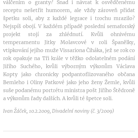
válčením o granty? Snad i návrat k osvědčenému
receptu nešetřit humorem, ale vždy zároveň přidat
špetku soli, aby z každé legrace i trochu mrazilo?
Nejspíš obojí. V každém případě poslední semaforský
projekt stojí za zhlédnutí. Kvůli ohnivému
temperamentu Jitky Molavcové v roli Španělky,
vtipkování jejího muže Vissariona Čiháka, jež se rok co
rok opakuje na Tři krále v těžko odolatelném podání
Jiřího Suchého, kvůli výborným výkonům Václava
Kopty jako chronicky podpantoflizovaného občana
Bemleho i Oliny Patkové jako jeho ženy Žemle, kvůli
suše podanému portrétu ministra pošt Jiřího Štědroně
a výkonům řady dalších. A kvůli té špetce soli.
Ivan Žáček, 10.2.2009, Divadelní noviny (č. 3/2009)