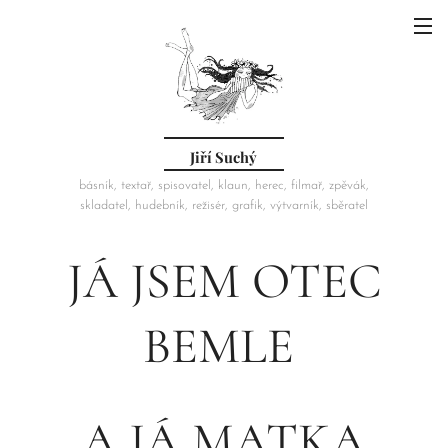
Jiří Suchý
básník, textař, spisovatel, klaun, herec, filmař, zpěvák,
skladatel, hudebník, režisér, grafik, výtvarník, sběratel
JÁ JSEM OTEC
BEMLE
A JÁ MATKA