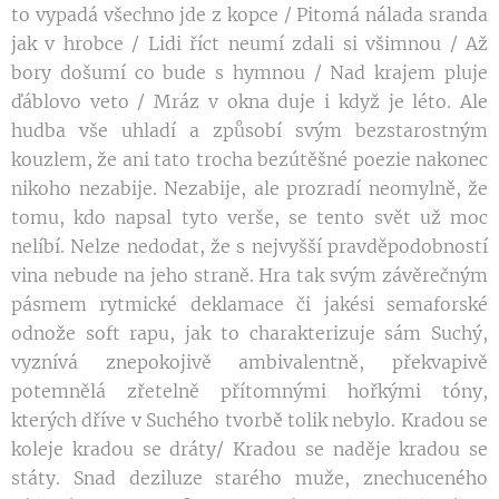
to vypadá všechno jde z kopce / Pitomá nálada sranda
jak v hrobce / Lidi říct neumí zdali si všimnou / Až
bory došumí co bude s hymnou / Nad krajem pluje
ďáblovo veto / Mráz v okna duje i když je léto. Ale
hudba vše uhladí a způsobí svým bezstarostným
kouzlem, že ani tato trocha bezútěšné poezie nakonec
nikoho nezabije. Nezabije, ale prozradí neomylně, že
tomu, kdo napsal tyto verše, se tento svět už moc
nelíbí. Nelze nedodat, že s nejvyšší pravděpodobností
vina nebude na jeho straně. Hra tak svým závěrečným
pásmem rytmické deklamace či jakési semaforské
odnože soft rapu, jak to charakterizuje sám Suchý,
vyznívá znepokojivě ambivalentně, překvapivě
potemnělá zřetelně přítomnými hořkými tóny,
kterých dříve v Suchého tvorbě tolik nebylo. Kradou se
koleje kradou se dráty/ Kradou se naděje kradou se
státy. Snad deziluze starého muže, znechuceného