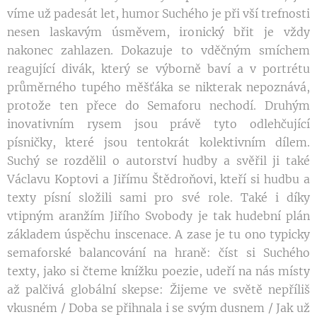
víme už padesát let, humor Suchého je při vší trefnosti
nesen laskavým úsměvem, ironický břit je vždy
nakonec zahlazen. Dokazuje to vděčným smíchem
reagující divák, který se výborně baví a v portrétu
průměrného tupého měšťáka se nikterak nepoznává,
protože ten přece do Semaforu nechodí. Druhým
inovativním rysem jsou právě tyto odlehčující
písničky, které jsou tentokrát kolektivním dílem.
Suchý se rozdělil o autorství hudby a svěřil ji také
Václavu Koptovi a Jiřímu Štědroňovi, kteří si hudbu a
texty písní složili sami pro své role. Také i díky
vtipným aranžím Jiřího Svobody je tak hudební plán
základem úspěchu inscenace. A zase je tu ono typicky
semaforské balancování na hraně: číst si Suchého
texty, jako si čteme knížku poezie, udeří na nás místy
až palčivá globální skepse: Žijeme ve světě nepříliš
vkusném / Doba se přihnala i se svým dusnem / Jak už