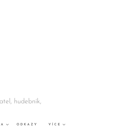
datel, hudebník,
KA
ODKAZY
VÍCE