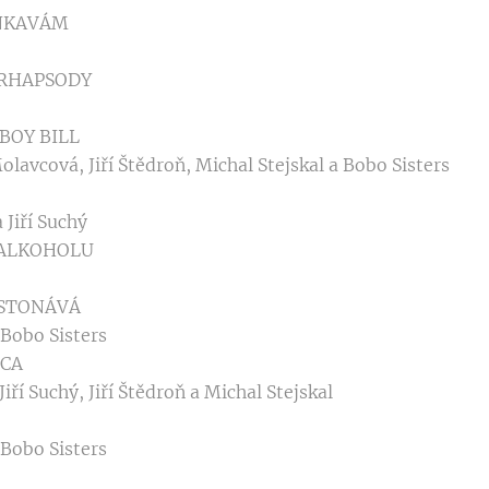
ĚNKAVÁM
 RHAPSODY
BOY BILL
Molavcová, Jiří Štědroň, Michal Stejskal a Bobo Sisters
 Jiří Suchý
 ALKOHOLU
OSTONÁVÁ
 Bobo Sisters
ICA
iří Suchý, Jiří Štědroň a Michal Stejskal
 Bobo Sisters