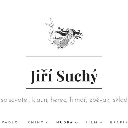
Jiří Suchý
 spisovatel, klaun, herec, filmař, zpěvák, skla
režisér, grafik, výtvarník, sběratel
IVADLO
KNIHY
HUDBA
FILM
GRAFI