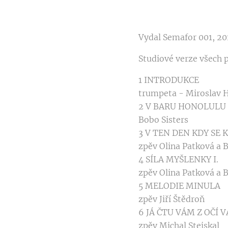
Vydal Semafor 001, 20
Studiové verze všech 
1 INTRODUKCE
trumpeta - Miroslav H
2 V BARU HONOLULU
Bobo Sisters
3 V TEN DEN KDY SE 
zpěv Olina Patková a B
4 SÍLA MYŠLENKY I.
zpěv Olina Patková a B
5 MELODIE MINULA
zpěv Jiří Štědroň
6 JÁ ČTU VÁM Z OČÍ 
zpěv Michal Stejskal