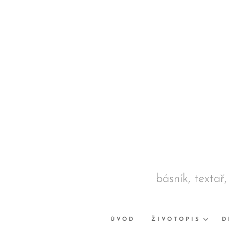
básník, textař,
ÚVOD
ŽIVOTOPIS
D