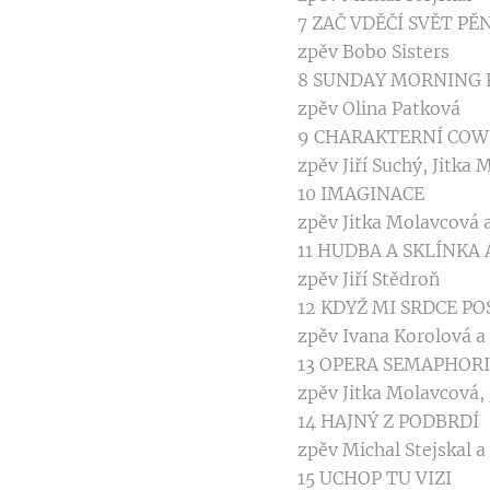
7 ZAČ VDĚČÍ SVĚT P
zpěv Bobo Sisters
8 SUNDAY MORNING
zpěv Olina Patková
9 CHARAKTERNÍ COW
zpěv Jiří Suchý, Jitka 
10 IMAGINACE
zpěv Jitka Molavcová a
11 HUDBA A SKLÍNKA
zpěv Jiří Stědroň
12 KDYŽ MI SRDCE P
zpěv Ivana Korolová a
13 OPERA SEMAPHOR
zpěv Jitka Molavcová, J
14 HAJNÝ Z PODBRDÍ
zpěv Michal Stejskal a
15 UCHOP TU VIZI