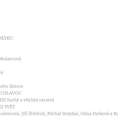
PÁTKU
a Molavcová
vá
obo Sisters
AD HLAVOU
iří Suchý a všichni ostatní
J SVĚT
Molavcová, Jiří Štědroň, Michal Stejskal, Olina Patková a B