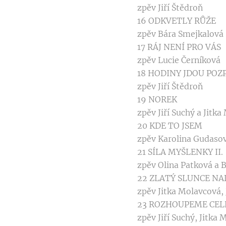
zpěv Jiří Štědroň
16 ODKVETLY RŮŽE
zpěv Bára Smejkalová
17 RÁJ NENÍ PRO VÁS
zpěv Lucie Černíková
18 HODINY JDOU POZ
zpěv Jiří Štědroň
19 NOREK
zpěv Jiří Suchý a Jitk
20 KDE TO JSEM
zpěv Karolina Gudaso
21 SÍLA MYŠLENKY II.
zpěv Olina Patková a B
22 ZLATÝ SLUNCE N
zpěv Jitka Molavcová, J
23 ROZHOUPEME CELE
zpěv Jiří Suchý, Jitka 