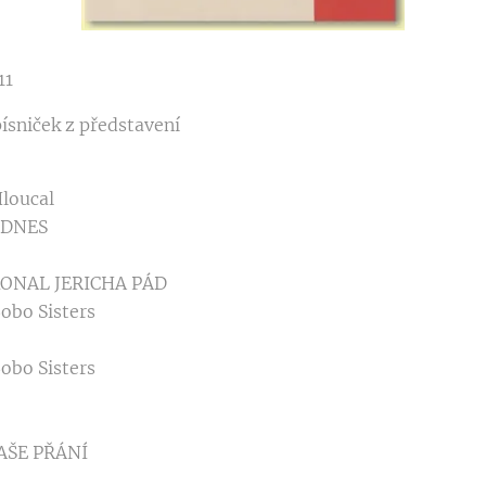
11
písniček z představení
loucal
 DNES
KONAL JERICHA PÁD
obo Sisters
obo Sisters
VAŠE PŘÁNÍ