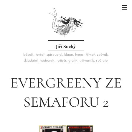
Jiří Suchý
básník, textař, spisovatel, klaun, herec, filmař, zpěvák,
skladatel, hudebník, režisér, grafik, výtvarník, sběratel
EVERGREENY ZE
SEMAFORU 2