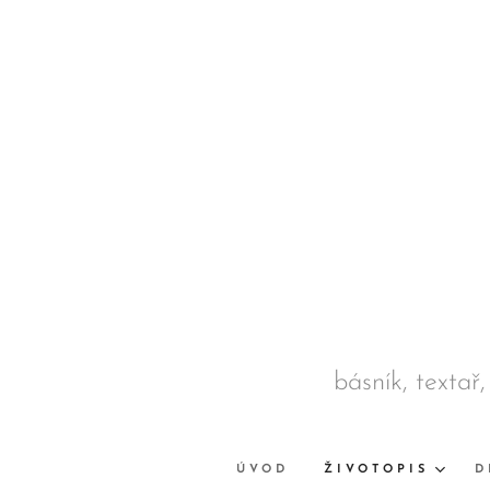
básník, textař,
ÚVOD
ŽIVOTOPIS
D