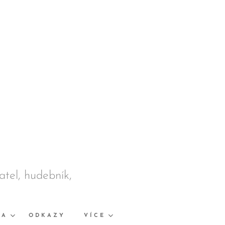
datel, hudebník,
KA
ODKAZY
VÍCE