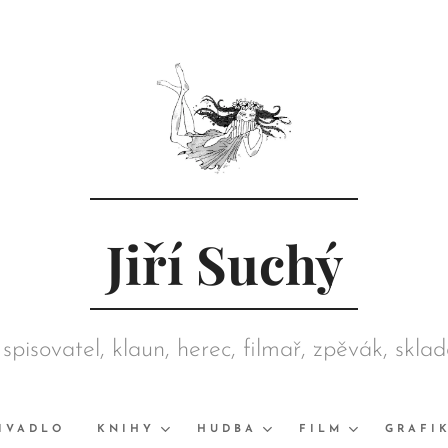
Jiří Suchý
 spisovatel, klaun, herec, filmař, zpěvák, skla
režisér, grafik, výtvarník, sběratel
IVADLO
KNIHY
HUDBA
FILM
GRAFI