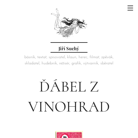
Jiří Suchý
básník, textař, spisovatel, klaun, herec, filmař, zpěvák,
skladatel, hudebník, režisér, grafik, výtvarník, sběratel
ĎÁBEL Z
VINOHRAD