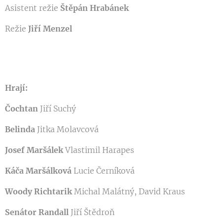
Asistent režie
Štěpán Hrabánek
Režie
Jiří Menzel
Hrají:
Čochtan
Jiří Suchý
Belinda
Jitka Molavcová
Josef Maršálek
Vlastimil Harapes
Káča Maršálková
Lucie Černíková
Woody Richtarik
Michal Malátný, David Kraus
Senátor Randall
Jiří Štědroň