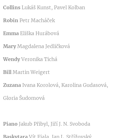
Collins
Lukáš Kunst, Pavel Kolban
Robin
Petr Macháček
Emma
Eliška Hurábová
Mary
Magdalena Jedličková
Wendy
Veronika Tichá
Bill
Martin Weigert
Zuzana
Ivana Korolová, Karolina Gudasová,
Gloria Šudomová
Piano
Jakub Přibyl, Jiří J. N. Svoboda
Baskytara
Vít Fiala, Jan L. Střížovský