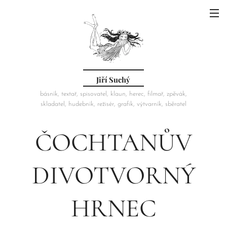
Jiří Suchý
básník, textař, spisovatel, klaun, herec, filmař, zpěvák,
skladatel, hudebník, režisér, grafik, výtvarník, sběratel
ČOCHTANŮV
DIVOTVORNÝ
HRNEC