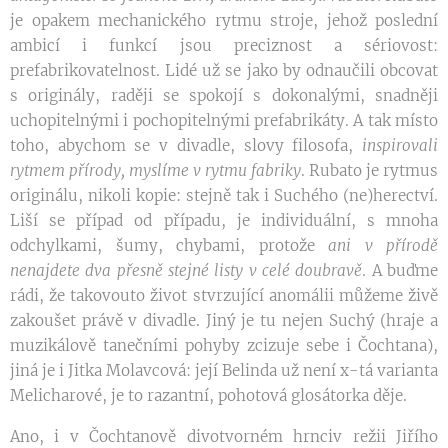
je opakem mechanického rytmu stroje, jehož poslední
ambicí i funkcí jsou preciznost a sériovost:
prefabrikovatelnost. Lidé už se jako by odnaučili obcovat
s originály, raději se spokojí s dokonalými, snadněji
uchopitelnými i pochopitelnými prefabrikáty. A tak místo
toho, abychom se v divadle, slovy filosofa,
inspirovali
rytmem přírody, myslíme
v rytmu fabriky
. Rubato je rytmus
originálu, nikoli kopie: stejně tak i Suchého (ne)herectví.
Liší se případ od případu, je individuální, s mnoha
odchylkami, šumy, chybami, protože
ani
v přírodě
nenajdete
dva přesně stejné li
sty v celé doubravě
. A buďme
rádi, že takovouto život stvrzující anomálii můžeme živě
zakoušet právě v divadle. Jiný je tu nejen Suchý (hraje a
muzikálově tanečními pohyby zcizuje sebe i Čochtana),
jiná je i Jitka Molavcová: její Belinda už není x-tá varianta
Melicharové, je to razantní, pohotová glosátorka děje.
Ano, i v Čochtanově divotvorném hrnciv režii Jiřího