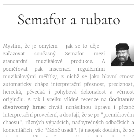
Semafor a rubato
Myslím, že je omylem - jak se to děje -
zařazovat současný Semafor mezi
standardní muzikálové produkce. A
poměřovat pak inscenaci regulérními
muzikálovými měřítky, z nichž se jako hlavní ctnost
automaticky chápe interpretační přesnost, preciznost,
herecká, pěvecká i pohybová dokonalost a věrnost
originálu. A tak i vcelku vlídné recenze na
Čochtanův
divotvorn
ý hrnec
chválí nenásilnou úpravu i přesné
interpretační provedení, a doufají, že se po "premiérovém
chaosu", různých výpadcích, nadbytečných odbočkách a
komentářích, vše "řádně usadí". Já naopak doufám, že se