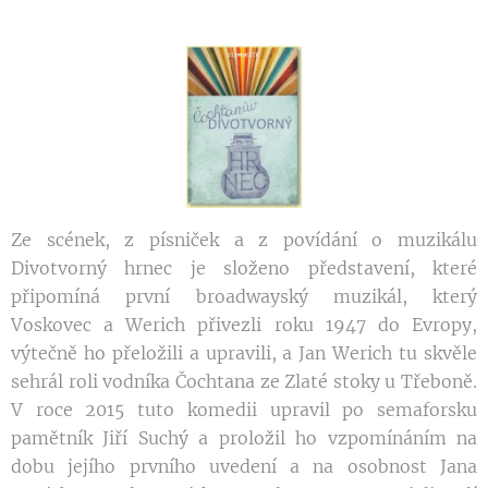
Ze scének, z písniček a z povídání o muzikálu
Divotvorný hrnec je složeno představení, které
připomíná první broadwayský muzikál, který
Voskovec a Werich přivezli roku 1947 do Evropy,
výtečně ho přeložili a upravili, a Jan Werich tu skvěle
sehrál roli vodníka Čochtana ze Zlaté stoky u Třeboně.
V roce 2015 tuto komedii upravil po semaforsku
pamětník Jiří Suchý a proložil ho vzpomínáním na
dobu jejího prvního uvedení a na osobnost Jana