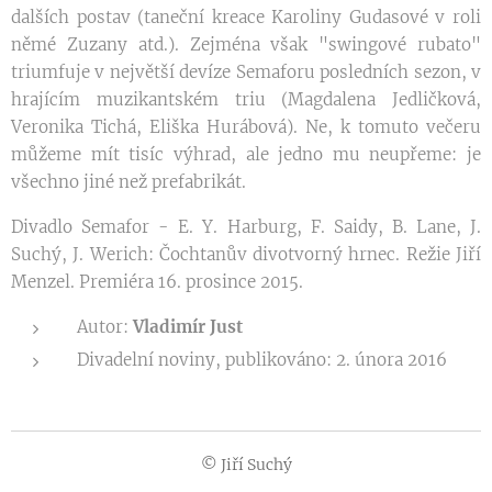
dalších postav (taneční kreace Karoliny Gudasové v roli
němé Zuzany atd.). Zejména však "swingové rubato"
triumfuje v největší devíze Semaforu posledních sezon, v
hrajícím muzikantském triu (Magdalena Jedličková,
Veronika Tichá, Eliška Hurábová). Ne, k tomuto večeru
můžeme mít tisíc výhrad, ale jedno mu ne­upře­me: je
všechno jiné než prefabrikát.
Divadlo Semafor - E. Y. Harburg, F. Saidy, B. Lane, J.
Suchý, J. Werich: Čochtanův divotvorný hrnec. Režie Jiří
Menzel. Premiéra 16. prosince 2015.
Autor:
Vladimír Just
Divadelní noviny, publikováno: 2. února 2016
© Jiří Suchý