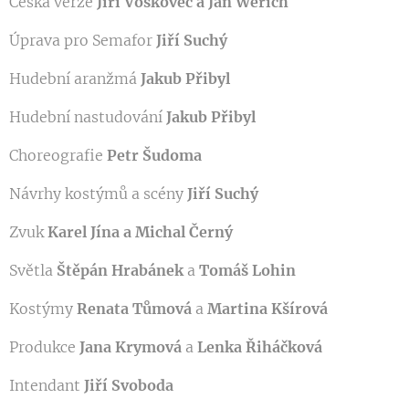
Česká verze
Jiří Voskovec a Jan Werich
Úprava pro Semafor
Jiří Suchý
Hudební aranžmá
Jakub Přibyl
Hudební nastudování
Jakub Přibyl
Choreografie
Petr Šudoma
Návrhy kostýmů a scény
Jiří Suchý
Zvuk
Karel Jína a Michal Černý
Světla
Štěpán Hrabánek
a
Tomáš Lohin
Kostýmy
Renata Tůmová
a
Martina Kšírová
Produkce
Jana Krymová
a
Lenka Řiháčková
Intendant
Jiří Svoboda