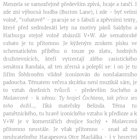
Menzela se samozřejmě především zpívá, hraje a tančí. I
zde zní výborná hudba (Burton Lane), i zde - byť velmi
volně, "rubatově" - pracuje se s fabulí a zpěvními texty,
které před sedmdesáti lety na motivy pánů Saidyho a
Harburga stejně volně zbásnili V+W. Ale semaforské
rubato je tu přítomno. Je kýženým zrnkem písku ve
schematickém příběhu o touze po zlatu, hodných
družstevnících, kteří vytrestají zlého rasistického
senátora Randala, až ten zčerná a polepší se: i on je tu
Jiřím Štědroněm vlídně ironizován do nonšalantního
padoucha. Tématem večera zkrátka není muzikál sám, je
to vztah dnešních tvůrců - především Suchého a
Molavcové - k němu:
Ty hraješ Čocht
ana, tak přece ses
t
oho dožil...
, říká mateřsky Belinda. Téma tu
pamětnického, tu hravě ironického vztahu k předloze a k
V+W je v komentářích dvojice Suchý + Molavcová
přítomno neustále. Je však přítomno - snad až na
neuhratelného Harapesova Otce Maršálka - i v herectví