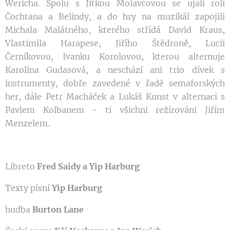
Wericha. Spolu s Jitkou Molavcovou se ujali rolí
Čochtana a Belindy, a do hry na muzikál zapojili
Michala Malátného, kterého střídá David Kraus,
Vlastimila Harapese, Jiřího Štědroně, Lucii
Černíkovou, Ivanku Korolovou, kterou alternuje
Karolína Gudasová, a neschází ani trio dívek s
instrumenty, dobře zavedené v řadě semaforských
her, dále Petr Macháček a Lukáš Kunst v alternaci s
Pavlem Kolbanem - ti všichni režírováni Jiřím
Menzelem.
Libreto
Fred Saidy a Yip Harburg
Texty písní
Yip Harburg
hudba
Burton Lane