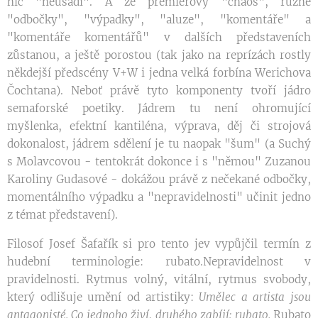
nic "neusadí". A že premiérový "chaos", různé
"odbočky", "výpadky", "aluze", "komentáře" a
"komentáře komentářů" v dalších představeních
zůstanou, a ještě porostou (tak jako na reprízách rostly
někdejší předscény V+W i jedna velká forbína Werichova
Čochtana). Neboť právě tyto komponenty tvoří jádro
semaforské poetiky. Jádrem tu není ohromující
myšlenka, efektní kantiléna, výprava, děj či strojová
dokonalost, jádrem sdělení je tu naopak "šum" (a Suchý
s Molavcovou - tentokrát dokonce i s "němou" Zuzanou
Karoliny Gudasové - dokážou právě z nečekané odbočky,
momentálního výpadku a "nepravidelnosti" učinit jedno
z témat představení).
Filosof Josef Šafařík si pro tento jev vypůjčil termín z
hudební terminologie: rubato.Nepravidelnost v
pravidelnosti. Rytmus volný, vitální, rytmus svobody,
který odlišuje umění od artistiky:
Umělec a artista
jsou
antagonisté. C
o jednoho živí, druh
ého zabíjí: rubato.
Rubato