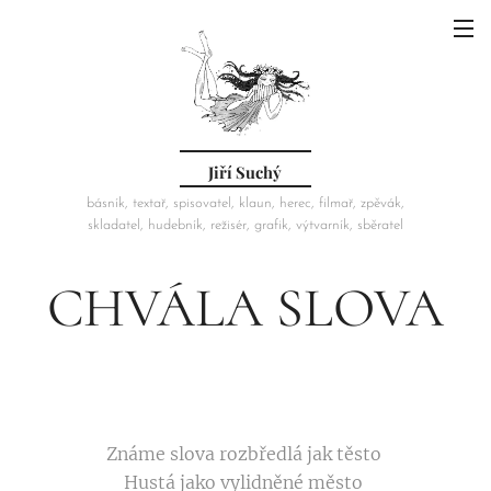
Jiří Suchý
básník, textař, spisovatel, klaun, herec, filmař, zpěvák,
skladatel, hudebník, režisér, grafik, výtvarník, sběratel
CHVÁLA SLOVA
Známe slova rozbředlá jak těsto
Hustá jako vylidněné město