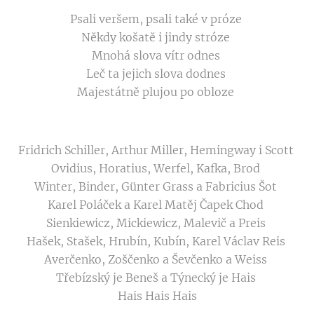
Psali veršem, psali také v próze
Někdy košatě i jindy stróze
Mnohá slova vítr odnes
Leč ta jejich slova dodnes
Majestátně plujou po obloze
Fridrich Schiller, Arthur Miller, Hemingway i Scott
Ovidius, Horatius, Werfel, Kafka, Brod
Winter, Binder, Günter Grass a Fabricius Šot
Karel Poláček a Karel Matěj Čapek Chod
Sienkiewicz, Mickiewicz, Malevič a Preis
Hašek, Stašek, Hrubín, Kubín, Karel Václav Reis
Averčenko, Zoščenko a Ševčenko a Weiss
Třebízský je Beneš a Týnecký je Hais
Hais Hais Hais