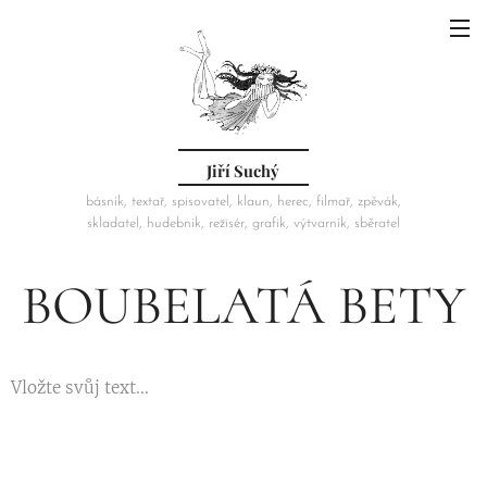
Jiří Suchý
básník, textař, spisovatel, klaun, herec, filmař, zpěvák,
skladatel, hudebník, režisér, grafik, výtvarník, sběratel
BOUBELATÁ BETY
Vložte svůj text...