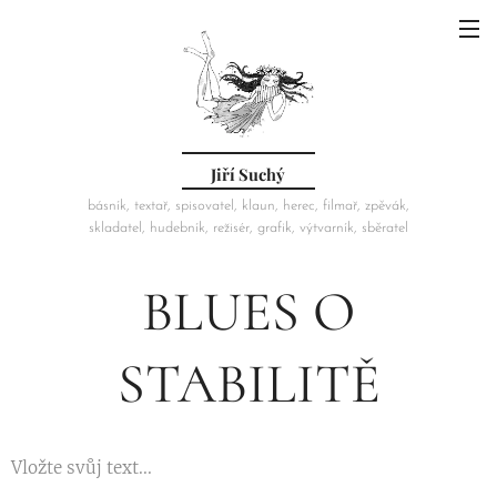
Jiří Suchý
básník, textař, spisovatel, klaun, herec, filmař, zpěvák,
skladatel, hudebník, režisér, grafik, výtvarník, sběratel
BLUES O
STABILITĚ
Vložte svůj text...