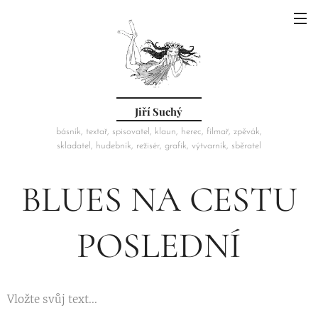
Jiří Suchý
básník, textař, spisovatel, klaun, herec, filmař, zpěvák,
skladatel, hudebník, režisér, grafik, výtvarník, sběratel
BLUES NA CESTU
POSLEDNÍ
Vložte svůj text...