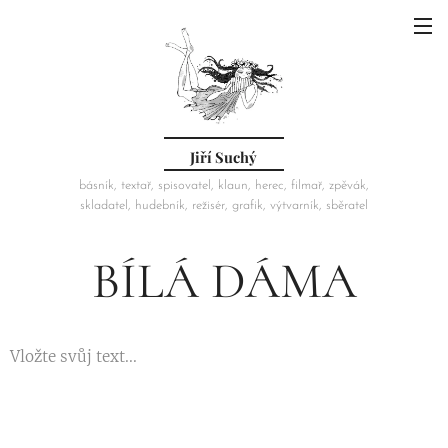
Jiří Suchý
básník, textař, spisovatel, klaun, herec, filmař, zpěvák,
skladatel, hudebník, režisér, grafik, výtvarník, sběratel
BÍLÁ DÁMA
Vložte svůj text...