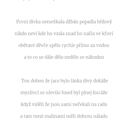
První dívka nemeškala džbán popadla béžový
nikdo neví kde ho vzala snad ho našla ve křoví
obětavé děvče spělo rychle přímo za vodou
a to co se dále dělo nedělo se náhodou
Tou dobou že jaro bylo láska divy dokáže
myslivci se ulevilo hned byl plnej kuráže
když viděli že jsou sami nečekali na radu
a tam mezi malinami měli dobrou náladu