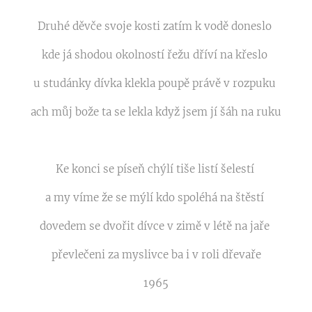
Druhé děvče svoje kosti zatím k vodě doneslo
kde já shodou okolností řežu dříví na křeslo
u studánky dívka klekla poupě právě v rozpuku
ach můj bože ta se lekla když jsem jí šáh na ruku
Ke konci se píseň chýlí tiše listí šelestí
a my víme že se mýlí kdo spoléhá na štěstí
dovedem se dvořit dívce v zimě v létě na jaře
převlečeni za myslivce ba i v roli dřevaře
1965