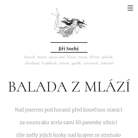
Jiří Suchý
básník, textař, spisovatel, klaun, herec, filmař, zpěvák,
skladatel, hudebník, režisér, grafik, výtvarník, sběratel
BALADA Z MLÁZÍ
Nad jezerem pod horami před konečnou stanicí
za soumraku zcela sami šli panenky silnicí
tiše zněly jejich kroky nad krajem se stmívalo