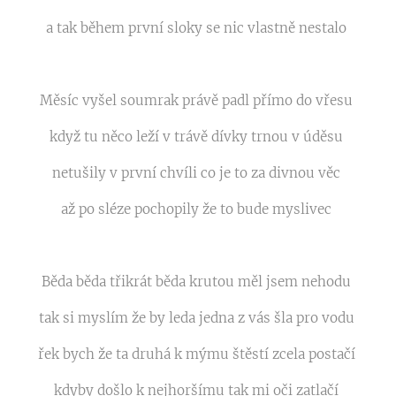
a tak během první sloky se nic vlastně nestalo
Měsíc vyšel soumrak právě padl přímo do vřesu
když tu něco leží v trávě dívky trnou v úděsu
netušily v první chvíli co je to za divnou věc
až po sléze pochopily že to bude myslivec
Běda běda třikrát běda krutou měl jsem nehodu
tak si myslím že by leda jedna z vás šla pro vodu
řek bych že ta druhá k mýmu štěstí zcela postačí
kdyby došlo k nejhoršímu tak mi oči zatlačí