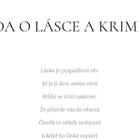
A O LÁSCE A KRI
Láska je prapodivná věc
Ať je jí dost anebo není
Může se státi nakonec
Že přivede vás do vězení
Člověk to někdy nedocení
A když ho láska zaplaví