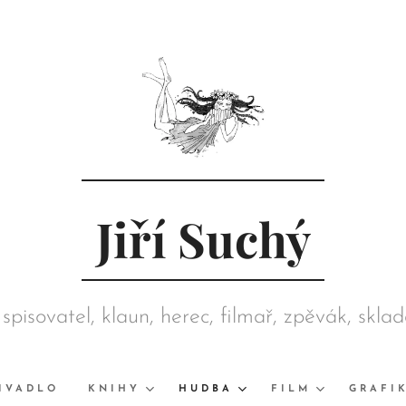
Jiří Suchý
 spisovatel, klaun, herec, filmař, zpěvák, skla
režisér, grafik, výtvarník, sběratel
IVADLO
KNIHY
HUDBA
FILM
GRAFI