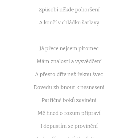
Způsobí někde pohoršení
A končí v chládku šatlavy
Já přece nejsem pitomec
Mám znalosti a vysvědčení
A přesto dřív než řeknu švec
Dovedu zblbnout k nesnesení
Patřičné boků zavinění
Mě hned o rozum připraví
I dopustím se provinění