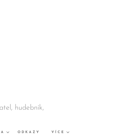
datel, hudebník,
KA
ODKAZY
VÍCE