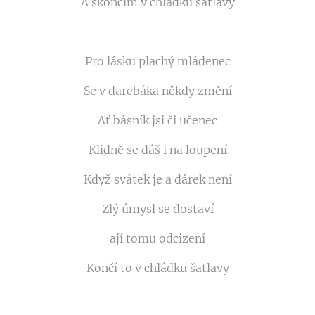
A skončím v chládku šatlavy
Pro lásku plachý mládenec
Se v darebáka někdy změní
Ať básník jsi či učenec
Klidně se dáš i na loupení
Když svátek je a dárek není
Zlý úmysl se dostaví
ají tomu odcizení
Končí to v chládku šatlavy