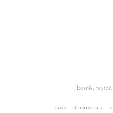
básník, textař,
ÚVOD
ŽIVOTOPIS
D