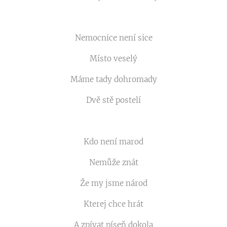
Nemocnice není sice
Místo veselý
Máme tady dohromady
Dvě stě postelí
Kdo není marod
Nemůže znát
Že my jsme národ
Kterej chce hrát
A zpívat píseň dokola