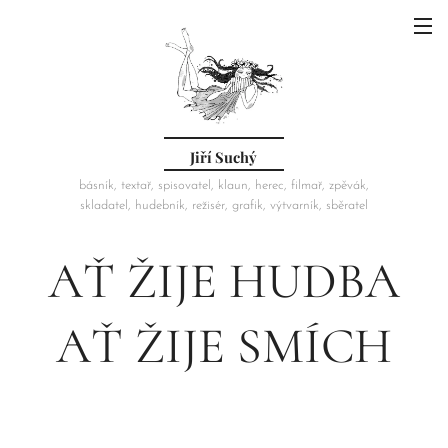
Jiří Suchý
básník, textař, spisovatel, klaun, herec, filmař, zpěvák,
skladatel, hudebník, režisér, grafik, výtvarník, sběratel
AŤ ŽIJE HUDBA
AŤ ŽIJE SMÍCH