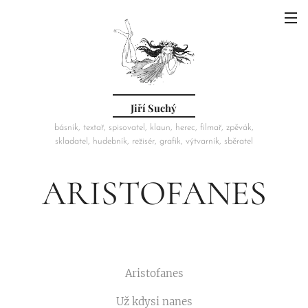
Jiří Suchý
básník, textař, spisovatel, klaun, herec, filmař, zpěvák,
skladatel, hudebník, režisér, grafik, výtvarník, sběratel
ARISTOFANES
Aristofanes
Už kdysi nanes