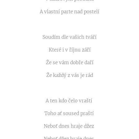
A vlastní parte nad postelí
Soudím dle vašich tváří
Které i v říjnu září
Že se vám dobře daří
Že každý z vás je rád
A ten kdo čelo vraští
Toho ať soused praští
Neboť dnes hraje džez
Neboť džez hraje dnes