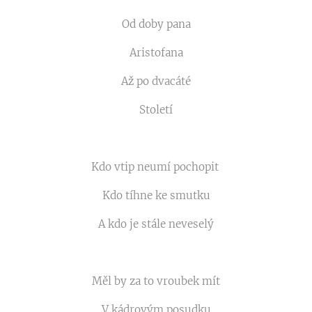
Od doby pana
Aristofana
Až po dvacáté
Století
Kdo vtip neumí pochopit
Kdo tíhne ke smutku
A kdo je stále neveselý
Měl by za to vroubek mít
V kádrovým posudku