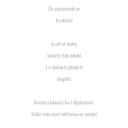
Že zármutek je
Prokletí
A od té doby
Smích lidi zdobí
I v dobách plných
Napětí
Komici klauni ba i diplomati
Stále nás nutí něčemu se smáti