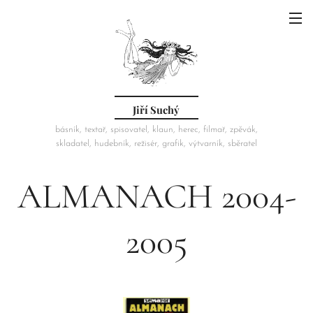
Jiří Suchý
básník, textař, spisovatel, klaun, herec, filmař, zpěvák,
skladatel, hudebník, režisér, grafik, výtvarník, sběratel
ALMANACH 2004-
2005