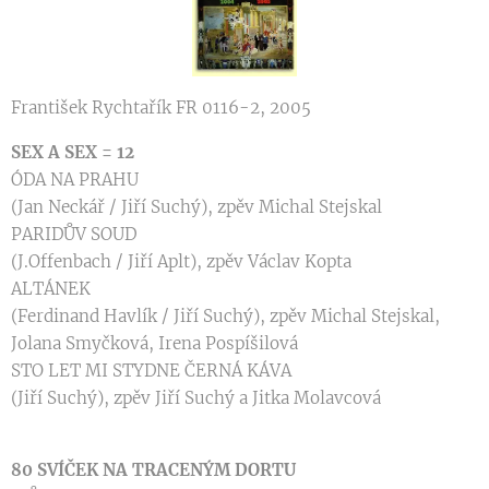
František Rychtařík FR 0116-2, 2005
SEX A SEX = 12
ÓDA NA PRAHU
(Jan Neckář / Jiří Suchý), zpěv Michal Stejskal
PARIDŮV SOUD
(J.Offenbach / Jiří Aplt), zpěv Václav Kopta
ALTÁNEK
(Ferdinand Havlík / Jiří Suchý), zpěv Michal Stejskal,
Jolana Smyčková, Irena Pospíšilová
STO LET MI STYDNE ČERNÁ KÁVA
(Jiří Suchý), zpěv Jiří Suchý a Jitka Molavcová
80 SVÍČEK NA TRACENÝM DORTU