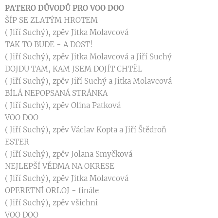
PATERO DŮVODŮ PRO VOO DOO
ŠÍP SE ZLATÝM HROTEM
( Jiří Suchý), zpěv Jitka Molavcová
TAK TO BUDE - A DOST!
( Jiří Suchý), zpěv Jitka Molavcová a Jiří Suchý
DOJDU TAM, KAM JSEM DOJÍT CHTĚL
( Jiří Suchý), zpěv Jiří Suchý a Jitka Molavcová
BÍLÁ NEPOPSANÁ STRÁNKA
( Jiří Suchý), zpěv Olina Patková
VOO DOO
( Jiří Suchý), zpěv Václav Kopta a Jiří Štědroň
ESTER
( Jiří Suchý), zpěv Jolana Smyčková
NEJLEPŠÍ VĚDMA NA OKRESE
( Jiří Suchý), zpěv Jitka Molavcová
OPERETNÍ ORLOJ - finále
( Jiří Suchý), zpěv všichni
VOO DOO