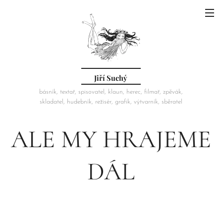
Jiří Suchý
básník, textař, spisovatel, klaun, herec, filmař, zpěvák,
skladatel, hudebník, režisér, grafik, výtvarník, sběratel
ALE MY HRAJEME
DÁL