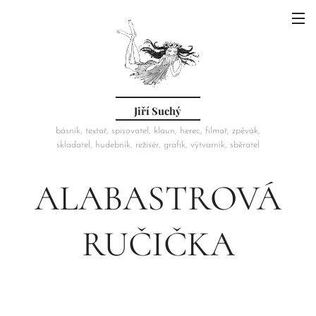
Jiří Suchý
básník, textař, spisovatel, klaun, herec, filmař, zpěvák,
skladatel, hudebník, režisér, grafik, výtvarník, sběratel
ALABASTROVÁ
RUČIČKA